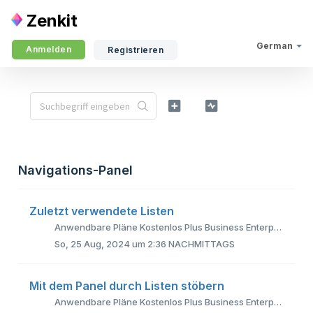
Zenkit
German
Anmelden
Registrieren
Navigations-Panel
Zuletzt verwendete Listen
Anwendbare Pläne Kostenlos Plus Business Enterprise Die Funktion „Kürzlich verwendet“ und der Startbildschirm in Zenkit sollen Ihnen helfen, s...
So, 25 Aug, 2024 um 2:36 NACHMITTAGS
Mit dem Panel durch Listen stöbern
Anwendbare Pläne Kostenlos Plus Business Enterprise Manchmal muss man den ganzen Tag über zwischen vielen verschiedenen Listen wechseln. Es kann ...